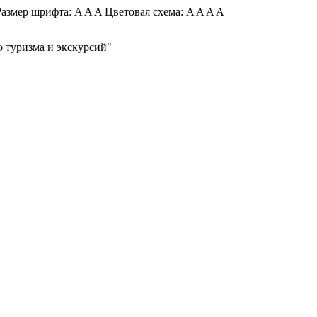
азмер шрифта:
A
A
A
Цветовая схема:
A
A
A
A
 туризма и экскурсий"