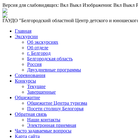
Версия для слабовидящих:
Вкл
Выкл
Изображения:
Вкл
Выкл
Р
ГАУДО "Белгородский областной Центр детского и юношеского
Главная
Экскурсии
Об экскурсиях
Об отделе
г. Белгород
Белгородская область
Россия
Двухдневные программы
Соревнования
Конкурсы
Текущие
Завершенные
Общежитие
Общежитие Центра туризма
Посети столицу Белогорья
Обратная связь
Наши контакты
Электронная приемная
Часто задаваемые вопросы
Карта сайта