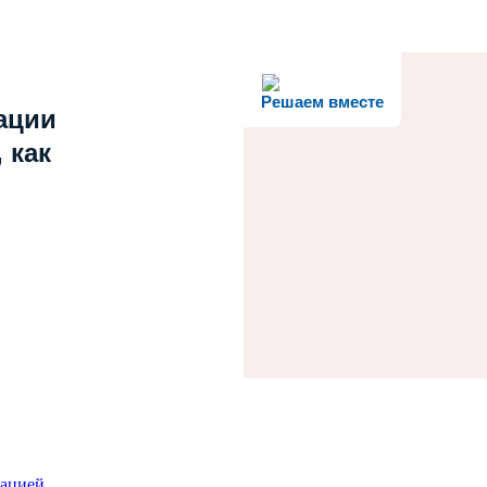
Решаем вместе
ации
 как
зацией