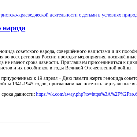
 народа
еноцида советского народа, совершённого нацистами и их посо
ия во всех регионах России проходят мероприятия, посвящённы
ода не имеют срока давности. Приглашаем присоединиться к цик
цистов и их пособников в годы Великой Отечественной войны.
 приуроченных к 19 апреля – Дню памяти жертв геноцида советс
ойны 1941-1945 годов, приглашаем вас посетить виртуальные вы
 срока давности:
https://vk.com/away.php?to=https%3A%2F%2Fвэ