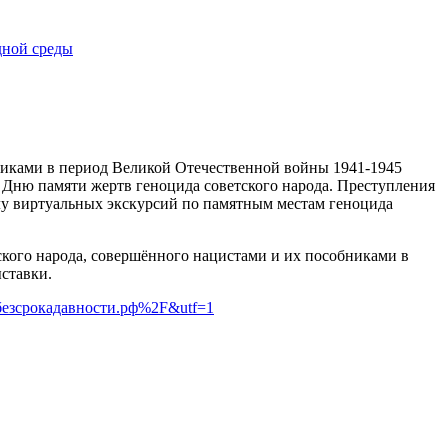
бниками в период Великой Отечественной войны 1941-1945
е Дню памяти жертв геноцида советского народа. Преступления
лу виртуальных экскурсий по памятным местам геноцида
кого народа, совершённого нацистами и их пособниками в
ставки.
.безсрокадавности.рф%2F&utf=1