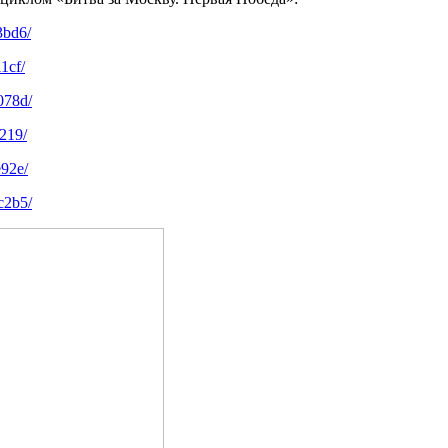
3bd6/
1cf/
078d/
219/
e92e/
c2b5/