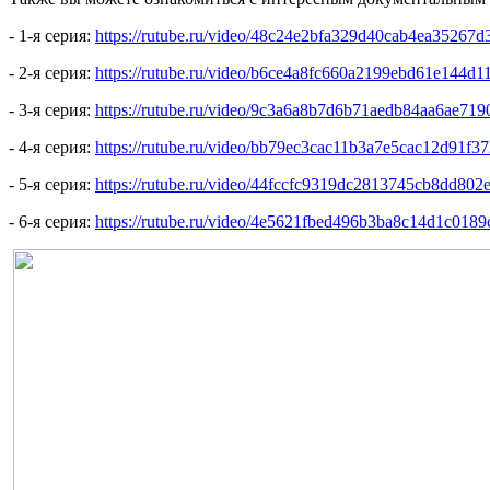
- 1-я серия:
https://rutube.ru/video/48c24e2bfa329d40cab4ea35267d
- 2-я серия:
https://rutube.ru/video/b6ce4a8fc660a2199ebd61e144d11
- 3-я серия:
https://rutube.ru/video/9c3a6a8b7d6b71aedb84aa6ae719
- 4-я серия:
https://rutube.ru/video/bb79ec3cac11b3a7e5cac12d91f37
- 5-я серия:
https://rutube.ru/video/44fccfc9319dc2813745cb8dd802
- 6-я серия:
https://rutube.ru/video/4e5621fbed496b3ba8c14d1c0189