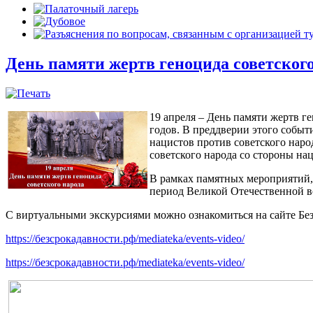
День памяти жертв геноцида советского
19 апреля – День памяти жертв г
годов. В преддверии этого событ
нацистов против советского нар
советского народа со стороны на
В рамках памятных мероприятий,
период Великой Отечественной в
С виртуальными экскурсиями можно ознакомиться на сайте Без
https://безсрокадавности.рф/mediateka/events-video/
https://безсрокадавности.рф/mediateka/events-video/