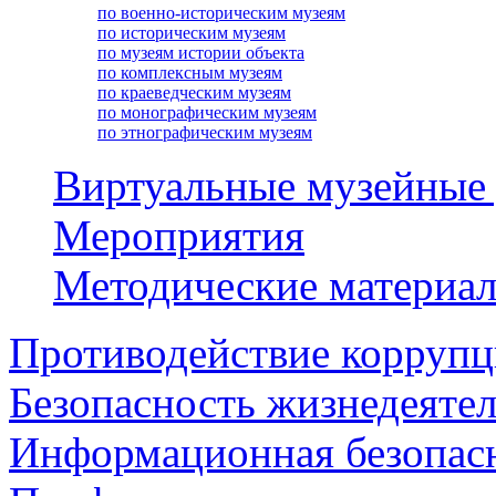
по военно-историческим музеям
по историческим музеям
по музеям истории объекта
по комплексным музеям
по краеведческим музеям
по монографическим музеям
по этнографическим музеям
Виртуальные музейные
Мероприятия
Методические материа
Противодействие корруп
Безопасность жизнедеяте
Информационная безопас