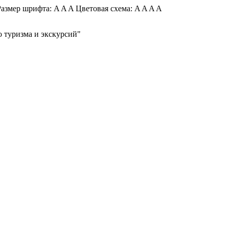
азмер шрифта:
A
A
A
Цветовая схема:
A
A
A
A
 туризма и экскурсий"