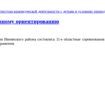
ивному ориентированию
рии Ивнянского района состоялись 11-е областные соревнован
сражения.