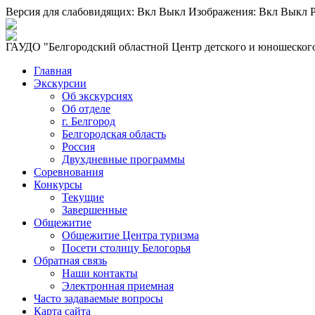
Версия для слабовидящих:
Вкл
Выкл
Изображения:
Вкл
Выкл
Р
ГАУДО "Белгородский областной Центр детского и юношеского
Главная
Экскурсии
Об экскурсиях
Об отделе
г. Белгород
Белгородская область
Россия
Двухдневные программы
Соревнования
Конкурсы
Текущие
Завершенные
Общежитие
Общежитие Центра туризма
Посети столицу Белогорья
Обратная связь
Наши контакты
Электронная приемная
Часто задаваемые вопросы
Карта сайта