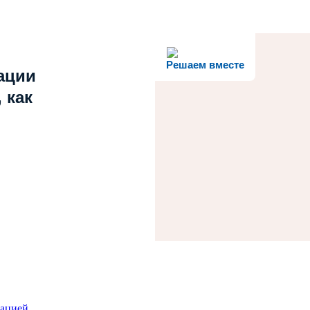
Решаем вместе
ации
 как
зацией