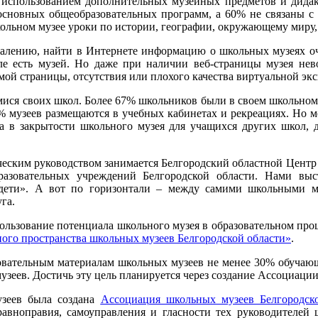
 с использованием дополнительных музейных предметов и дида
 основных общеобразовательных программ, а 60% не связаны с
кольном музее уроки по истории, географии, окружающему миру,
алению, найти в Интернете информацию о школьных музеях оче
ле есть музей. Но даже при наличии веб-страницы музея нев
мой страницы, отсутствия или плохого качества виртуальной эк
ся своих школ. Более 67% школьников были в своем школьном 
8 % музеев размещаются в учебных кабинетах и рекреациях. Но 
в закрытости школьного музея для учащихся других школ, д
ческим руководством занимается Белгородский областной Центр 
бразовательных учреждений Белгородской области. Нами выс
 дети». А вот по горизонтали – между самими школьными му
уга.
пользование потенциала школьного музея в образовательном про
ого пространства школьных музеев Белгородской области»
.
разовательным материалам школьных музеев не менее 30% обуча
узеев. Достичь эту цель планируется через создание Ассоциаци
узеев была создана
Ассоциация школьных музеев Белгородск
равноправия, самоуправления и гласности тех руководителей