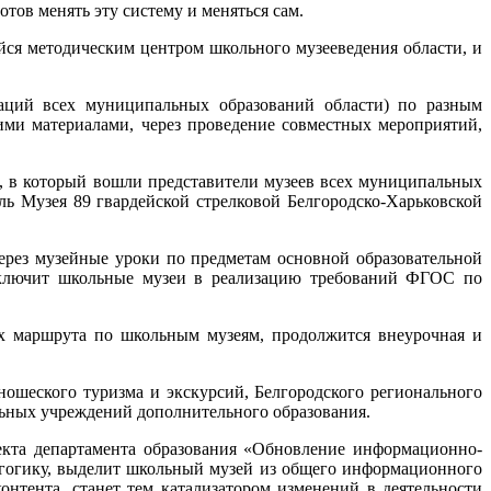
отов менять эту систему и меняться сам.
ся методическим центром школьного музееведения области, и
заций всех муниципальных образований области) по разным
кими материалами, через проведение совместных мероприятий,
 в который вошли представители музеев всех муниципальных
ь Музея 89 гвардейской стрелковой Белгородско-Харьковской
через музейные уроки по предметам основной образовательной
 включит школьные музеи в реализацию требований ФГОС по
ых маршрута по школьным музеям, продолжится внеурочная и
ношеского туризма и экскурсий, Белгородского регионального
льных учреждений дополнительного образования.
екта департамента образования «Обновление информационно-
агогику, выделит школьный музей из общего информационного
онтента, станет тем катализатором изменений в деятельности