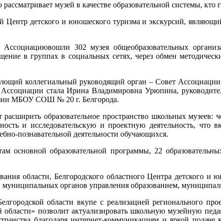
 рассматривает музей в качестве образовательной системы, кто г
 Центр детского и юношеского туризма и экскурсий, являющий
в Ассоциациювошли 302 музея общеобразовательных органи
бщение в группах в социальных сетях, через обмен методичес
вующий коллегиальный руководящий орган – Совет Ассоциации,
а Ассоциации стала Ирина Владимировна Урюпина, руководител
изии МБОУ СОШ № 20 г. Белгорода.
т расширить образовательное пространство школьных музеев: 
ьность и исследовательскую и проектную деятельность, что
ебно-познавательной деятельности обучающихся.
етам основной образовательной программы, 22 образовательн
вания области, Белгородского областного Центра детского и ю
ти, муниципальных органов управления образованием, муниципа
Белгородской области вкупе с реализацией регионального про
ой области» позволит актуализировать школьную музейную пед
транства благодаря интернет-коммуникациям и яркой подаче к