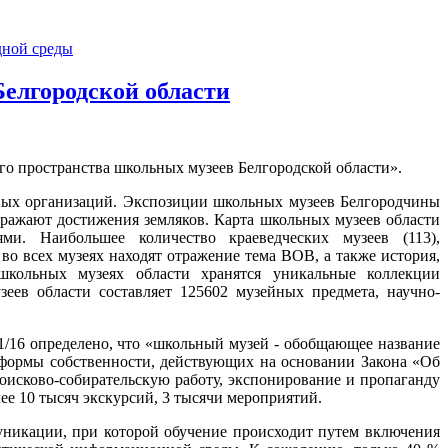
елгородской области
го пространства школьных музеев Белгородской области».
ных организаций. Экспозиции школьных музеев Белгородчины
бражают достижения земляков. Карта школьных музеев области
ями. Наибольшее количество краеведческих музеев (113),
 во всех музеях находят отражение тема ВОВ, а также история,
школьных музеях области хранятся уникальные коллекции
еев области составляет 125602 музейных предмета, научно-
/16 определено, что «школьный музей - обобщающее название
формы собственности, действующих на основании Закона «Об
поисково-собирательскую работу, экспонирование и пропаганду
ее 10 тысяч экскурсий, 3 тысячи мероприятий.
уникации, при которой обучение происходит путем включения