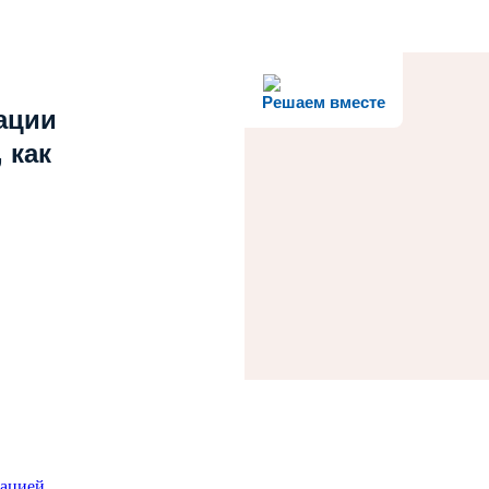
Решаем вместе
ации
 как
зацией