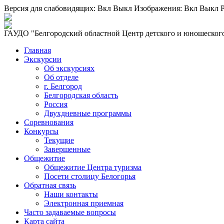
Версия для слабовидящих:
Вкл
Выкл
Изображения:
Вкл
Выкл
Р
ГАУДО "Белгородский областной Центр детского и юношеского
Главная
Экскурсии
Об экскурсиях
Об отделе
г. Белгород
Белгородская область
Россия
Двухдневные программы
Соревнования
Конкурсы
Текущие
Завершенные
Общежитие
Общежитие Центра туризма
Посети столицу Белогорья
Обратная связь
Наши контакты
Электронная приемная
Часто задаваемые вопросы
Карта сайта