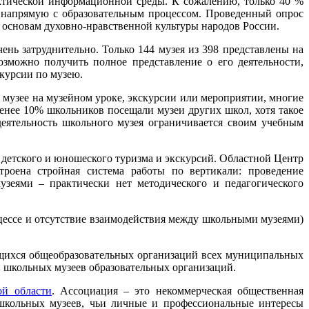
ктической информационной среды. К сожалению, только 40 %
 напрямую с образовательным процессом. Проведенный опрос
 основам духовно-нравственной культуры народов России.
нь затруднительно. Только 144 музея из 398 представлены на
озможно получить полное представление о его деятельности,
скурсии по музею.
музее на музейном уроке, экскурсии или мероприятии, многие
менее 10% школьников посещали музеи других школ, хотя такое
еятельность школьного музея ограничивается своим учебным
детского и юношеского туризма и экскурсий. Областной Центр
троена стройная система работы по вертикали: проведение
зеями – практически нет методического и педагогического
цессе и отсутствие взаимодействия между школьными музеями)
ющихся общеобразовательных организаций всех муниципальных
и школьных музеев образовательных организаций.
ой области
. Ассоциация – это некоммерческая общественная
 школьных музеев, чьи личные и профессиональные интересы