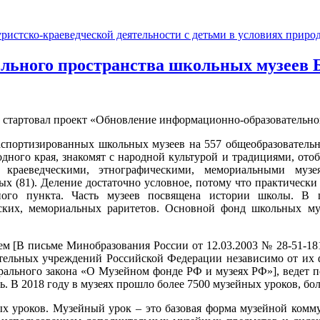
льного пространства школьных музеев Б
ти стартовал проект «Обновление информационно-образовательно
паспортизированных школьных музеев на 557 общеобразователь
дного края, знакомят с народной культурой и традициями, ото
, краеведческими, этнографическими, мемориальными музе
ых (81). Деление достаточно условное, потому что практически
ного пункта. Часть музеев посвящена истории школы. В 
еских, мемориальных раритетов. Основной фонд школьных муз
м [В письме Минобразования России от 12.03.2003 № 28-51-181
ательных учреждений Российской Федерации независимо от их 
ерального закона «О Музейном фонде РФ и музеях РФ»], ведет 
. В 2018 году в музеях прошло более 7500 музейных уроков, бол
ых уроков. Музейный урок – это базовая форма музейной комм