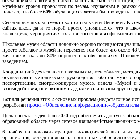
обучающихся в активную деятельность на базе экспозиции,
музейных уроков проводятся по темам, изучаемым в рамках
показал, что более 60% обучающихся хотели бы проводить в ш
Сегодня все школы имеют свои сайты в сети Интернет. К сож
сайтах школ, да и то порой просто упоминается, что в шко
коллекциях, мероприятиях из-за низкого уровня оформления са
Школьные музеи области довольно хорошо посещаются учащими
просто забегают в музей на перемене, тем более что около 4
желание высказали 80% опрошенных обучающихся. Проблема 
заведением.
Координацией деятельности школьных музеев области, методи
осуществляет методическое руководство работой музеев о
паспортизации, смотры-конкурсы музеев, неделя «Музей и
взаимодействия, они автономны, даже изолированы друг от др
Вот для решения этих 2 основных проблем (недостаточное ис
разработан
проект «Обновление информационно-образовательн
Цель проекта: к декабрю 2020 года обеспечить доступ к об
образований области через сетевое взаимодействие школьных м
6 ноября на видеоконференции руководителей школьных м
организация, объединившая на принципах добровольности, 