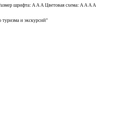
азмер шрифта:
A
A
A
Цветовая схема:
A
A
A
A
 туризма и экскурсий"