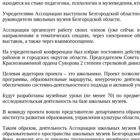
находятся на стыке педагогики, психологии и музееведения, кто
Учредителями Ассоциации выступили Белгородский областной
руководители школьных музеев Белгородской области.
Ассоциация организует работу своих членов (уже сейчас 
направлениям: в тематических секциях, через электронное о
выставок, а также через взаимопосещение.
На учредительной конференции был избран постоянно дейст
районов и городских округов области. Председателем Совет
Краснознаменной ордена Суворова 2 степени стрелковой див
Целевая аудитория проекта – это школьники. Проект позволи
программы, образовательные маршруты, внеурочную деятел
обеспечению системно-деятельностного подхода и активной уч
Будут разработаны музейные уроки (не менее 70) по предм
исследовательская деятельность на базе школьных музеев.
В команду проекта вошли представители департамента образо
института развития образования, управления культуры облас
Таким образом, деятельность Ассоциации школьных музеев 
образовательного пространства школьных музеев Белгородск
фона, выведет его за пределы традиционного музейного прос