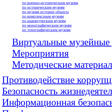
по военно-историческим музеям
по историческим музеям
по музеям истории объекта
по комплексным музеям
по краеведческим музеям
по монографическим музеям
по этнографическим музеям
Виртуальные музейные
Мероприятия
Методические материа
Противодействие корруп
Безопасность жизнедеяте
Информационная безопас