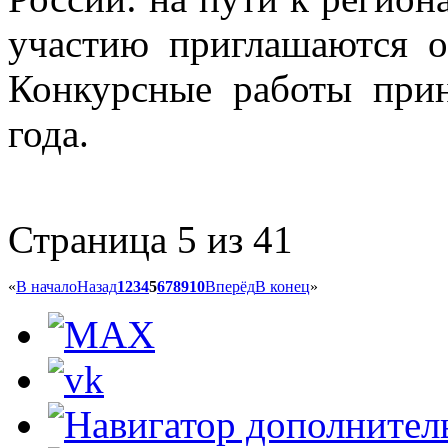
участию приглашаются о
Конкурсные работы при
года.
Страница 5 из 41
«
В начало
Назад
1
2
3
4
5
6
7
8
9
10
Вперёд
В конец
»