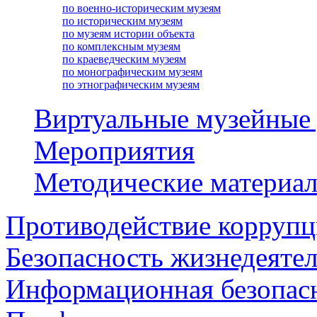
по военно-историческим музеям
по историческим музеям
по музеям истории объекта
по комплексным музеям
по краеведческим музеям
по монографическим музеям
по этнографическим музеям
Виртуальные музейные
Мероприятия
Методические материа
Противодействие корруп
Безопасность жизнедеяте
Информационная безопас