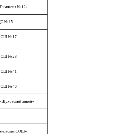
Гимназия № 12»
О № 15
СОШ № 17
СОШ № 28
СОШ № 41
СОШ № 46
«Шуховский лицей»
еловская СОШ»