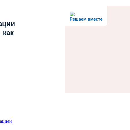
Решаем вместе
ации
 как
зацией