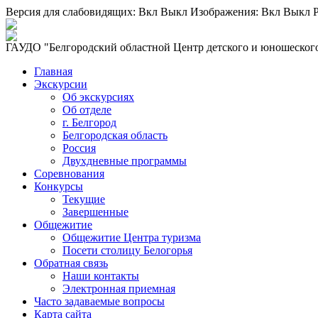
Версия для слабовидящих:
Вкл
Выкл
Изображения:
Вкл
Выкл
Р
ГАУДО "Белгородский областной Центр детского и юношеского
Главная
Экскурсии
Об экскурсиях
Об отделе
г. Белгород
Белгородская область
Россия
Двухдневные программы
Соревнования
Конкурсы
Текущие
Завершенные
Общежитие
Общежитие Центра туризма
Посети столицу Белогорья
Обратная связь
Наши контакты
Электронная приемная
Часто задаваемые вопросы
Карта сайта