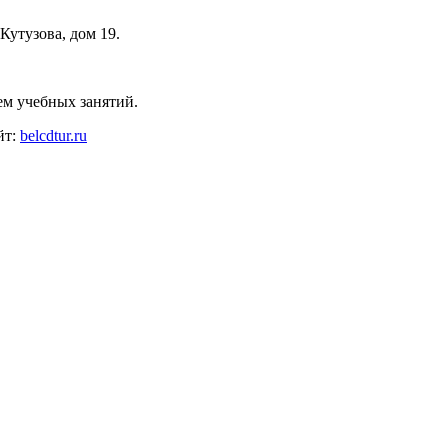
Кутузова, дом 19.
ем учебных занятий.
йт:
belcdtur.ru