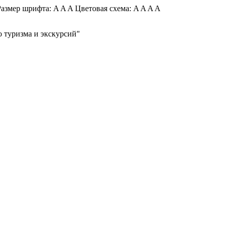
азмер шрифта:
A
A
A
Цветовая схема:
A
A
A
A
 туризма и экскурсий"