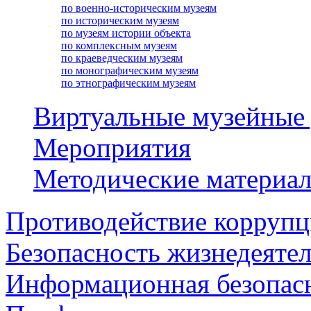
по военно-историческим музеям
по историческим музеям
по музеям истории объекта
по комплексным музеям
по краеведческим музеям
по монографическим музеям
по этнографическим музеям
Виртуальные музейные
Мероприятия
Методические материа
Противодействие корруп
Безопасность жизнедеяте
Информационная безопас