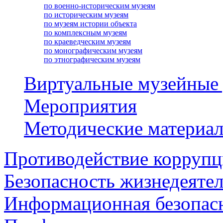
по военно-историческим музеям
по историческим музеям
по музеям истории объекта
по комплексным музеям
по краеведческим музеям
по монографическим музеям
по этнографическим музеям
Виртуальные музейные
Мероприятия
Методические материа
Противодействие корруп
Безопасность жизнедеяте
Информационная безопас