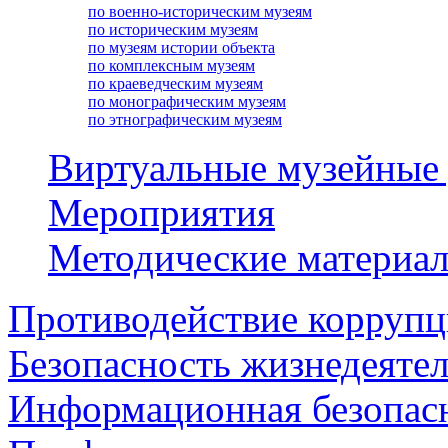
по военно-историческим музеям
по историческим музеям
по музеям истории объекта
по комплексным музеям
по краеведческим музеям
по монографическим музеям
по этнографическим музеям
Виртуальные музейные
Мероприятия
Методические материа
Противодействие корруп
Безопасность жизнедеяте
Информационная безопас