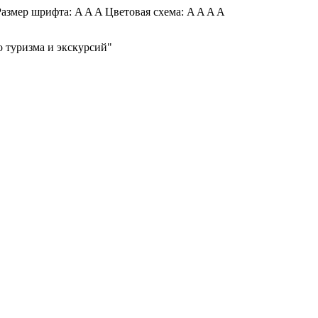
азмер шрифта:
A
A
A
Цветовая схема:
A
A
A
A
 туризма и экскурсий"