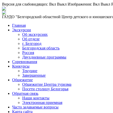
Версия для слабовидящих:
Вкл
Выкл
Изображения:
Вкл
Выкл
Р
ГАУДО "Белгородский областной Центр детского и юношеского
Главная
Экскурсии
Об экскурсиях
Об отделе
г. Белгород
Белгородская область
Россия
Двухдневные программы
Соревнования
Конкурсы
Текущие
Завершенные
Общежитие
Общежитие Центра туризма
Посети столицу Белогорья
Обратная связь
Наши контакты
Электронная приемная
Часто задаваемые вопросы
Карта сайта