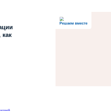
Решаем вместе
ации
 как
зацией