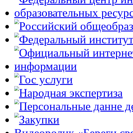
Видеоролик «Береги св