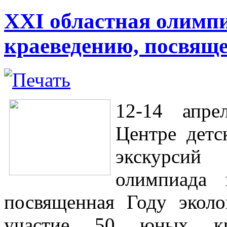
XXI областная олимп
краеведению, посвяще
12-14 апре
Центре детс
экскурси
олимпиада 
посвященная Году экол
участие 50 юных кра