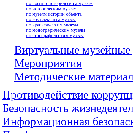
по военно-историческим музеям
по историческим музеям
по музеям истории объекта
по комплексным музеям
по краеведческим музеям
по монографическим музеям
по этнографическим музеям
Виртуальные музейные
Мероприятия
Методические материа
Противодействие корруп
Безопасность жизнедеяте
Информационная безопас