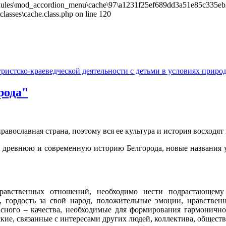
les\mod_accordion_menu\cache\97\a1231f25ef689dd3a51e85c335eb26f9.
sses\cache.class.php on line 120
рода"
православная страна, поэтому вся ее культура и история восходя
е древнюю и современную историю Белгорода, новые названия 
равственных отношений, необходимо нести подрастающему 
, гордость за свой народ, положительные эмоции, нравствен
асного – качества, необходимые для формирования гармонично
ие, связанные с интересами других людей, коллектива, обществ