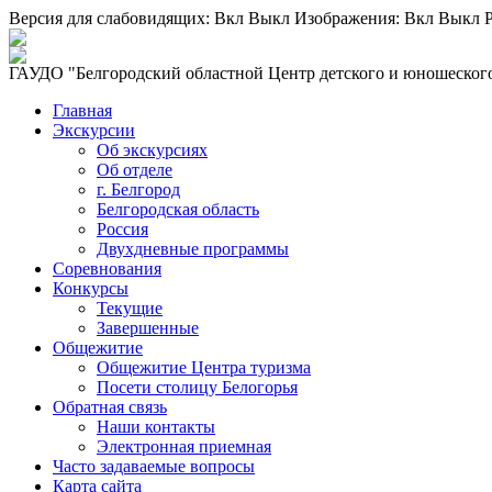
Версия для слабовидящих:
Вкл
Выкл
Изображения:
Вкл
Выкл
Р
ГАУДО "Белгородский областной Центр детского и юношеского
Главная
Экскурсии
Об экскурсиях
Об отделе
г. Белгород
Белгородская область
Россия
Двухдневные программы
Соревнования
Конкурсы
Текущие
Завершенные
Общежитие
Общежитие Центра туризма
Посети столицу Белогорья
Обратная связь
Наши контакты
Электронная приемная
Часто задаваемые вопросы
Карта сайта