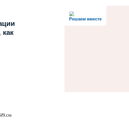
Решаем вместе
ации
 как
f9.css