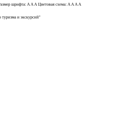
азмер шрифта:
A
A
A
Цветовая схема:
A
A
A
A
 туризма и экскурсий"