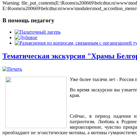
Warning: file_put_contents(E:\Rooms\u200669\belcdtur.ru\www\modu
E:\Rooms\u200669\belcdtur.ru\www\modules\mod_accordion_menu\cla
В помощь педагогу
Тематическая экскурсия "Храмы Белго
Уже более тысячи лет - Россия 
Во время экскурсии вы узнает
края.
Сейчас, в период падения н
патриотизм. Любовь к Родине
мировоззрение, чувство прекр
преобладают не эгоистические мотивы, а мотивы гуманистическ