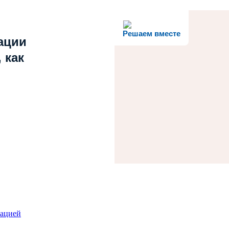
Решаем вместе
ации
 как
зацией