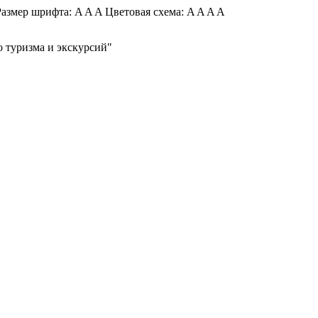
азмер шрифта:
A
A
A
Цветовая схема:
A
A
A
A
 туризма и экскурсий"