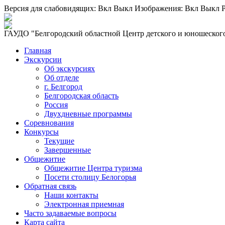
Версия для слабовидящих:
Вкл
Выкл
Изображения:
Вкл
Выкл
Р
ГАУДО "Белгородский областной Центр детского и юношеского
Главная
Экскурсии
Об экскурсиях
Об отделе
г. Белгород
Белгородская область
Россия
Двухдневные программы
Соревнования
Конкурсы
Текущие
Завершенные
Общежитие
Общежитие Центра туризма
Посети столицу Белогорья
Обратная связь
Наши контакты
Электронная приемная
Часто задаваемые вопросы
Карта сайта