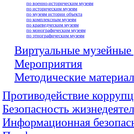
по военно-историческим музеям
по историческим музеям
по музеям истории объекта
по комплексным музеям
по краеведческим музеям
по монографическим музеям
по этнографическим музеям
Виртуальные музейные
Мероприятия
Методические материа
Противодействие корруп
Безопасность жизнедеяте
Информационная безопас