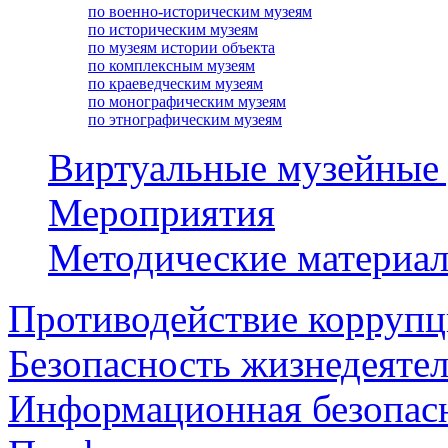
по военно-историческим музеям
по историческим музеям
по музеям истории объекта
по комплексным музеям
по краеведческим музеям
по монографическим музеям
по этнографическим музеям
Виртуальные музейные
Мероприятия
Методические материа
Противодействие корруп
Безопасность жизнедеяте
Информационная безопас