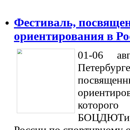
Фестиваль, посвяще
ориентирования в Ро
01-06 ав
Петербу
посвящен
ориентир
котор
БОЦДЮТиЭ 
России по спортивному 