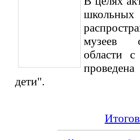
В целях ак
школьны
распростр
музеев о
области с
проведен
дети".
Итогов