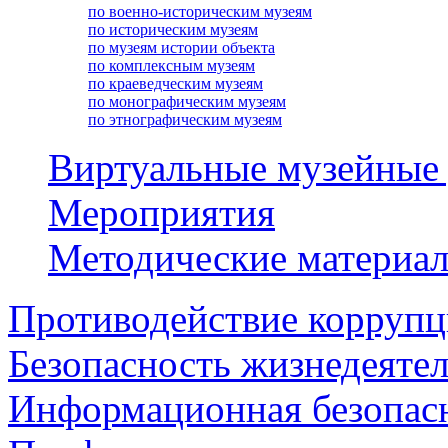
по военно-историческим музеям
по историческим музеям
по музеям истории объекта
по комплексным музеям
по краеведческим музеям
по монографическим музеям
по этнографическим музеям
Виртуальные музейные
Мероприятия
Методические материа
Противодействие корруп
Безопасность жизнедеяте
Информационная безопас