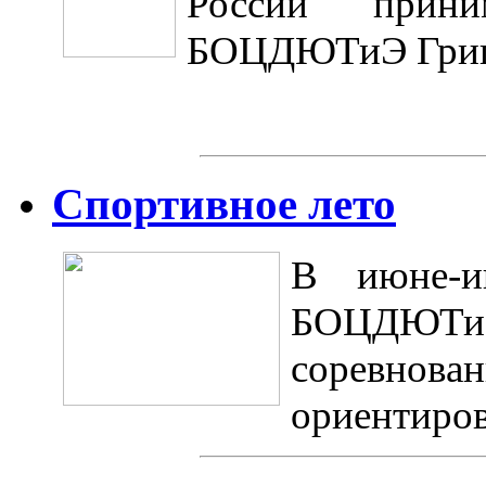
России прини
БОЦДЮТиЭ Григо
Спортивное лето
В июне-и
БОЦДЮТ
соревно
ориентиро