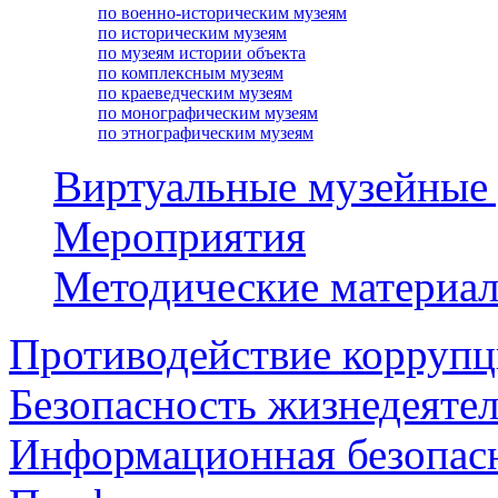
по военно-историческим музеям
по историческим музеям
по музеям истории объекта
по комплексным музеям
по краеведческим музеям
по монографическим музеям
по этнографическим музеям
Виртуальные музейные
Мероприятия
Методические материа
Противодействие корруп
Безопасность жизнедеяте
Информационная безопас