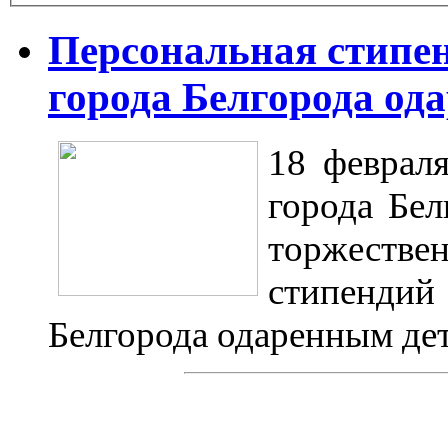
Персональная стипе
города Белгорода од
18 феврал
города Бел
торжестве
стипендий
Белгорода одаренным де