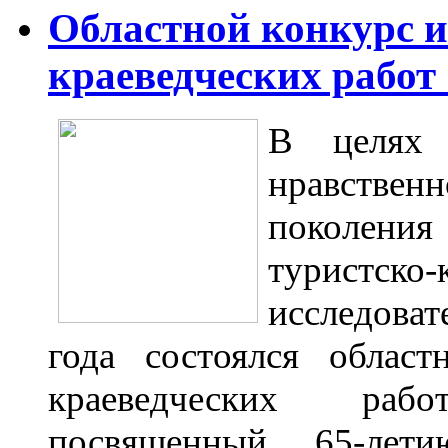
Областной конкурс и
краеведческих работ
В целях 
нравствен
поколени
турист
исследоват
года
состоялся област
краеведческих раб
посвященный 65-лети