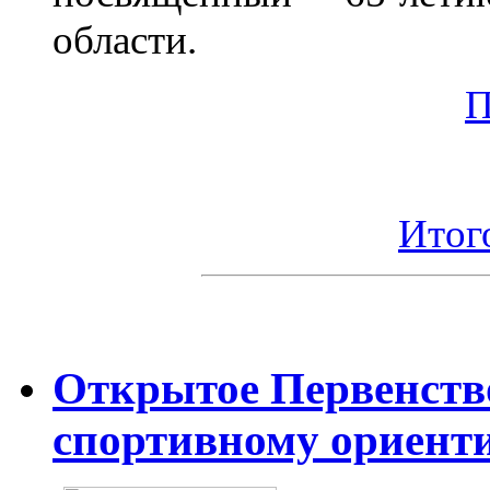
области.
П
Итог
Открытое Первенст
спортивному ориент