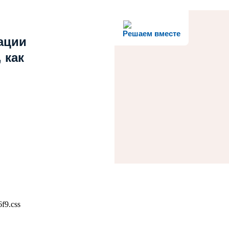
Решаем вместе
ации
 как
f9.css