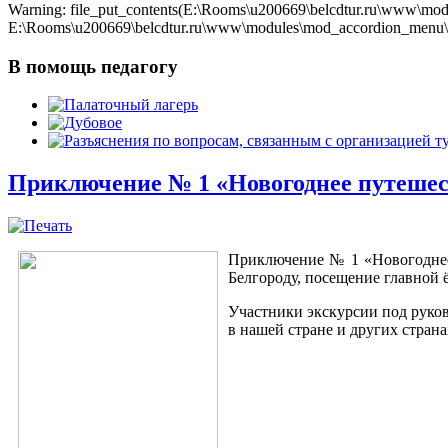
Warning: file_put_contents(E:\Rooms\u200669\belcdtur.ru\www\modu
E:\Rooms\u200669\belcdtur.ru\www\modules\mod_accordion_menu\cla
В помощь педагогу
Приключение № 1 «Новогоднее путешест
Приключение № 1 «Новогоднее 
Белгороду, посещение главной 
Участники экскурсии под руков
в нашей стране и других страна