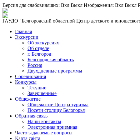
Версия для слабовидящих:
Вкл
Выкл
Изображения:
Вкл
Выкл
Р
ГАУДО "Белгородский областной Центр детского и юношеского
Главная
Экскурсии
Об экскурсиях
Об отделе
г. Белгород
Белгородская область
Россия
Двухдневные программы
Соревнования
Конкурсы
Текущие
Завершенные
Общежитие
Общежитие Центра туризма
Посети столицу Белогорья
Обратная связь
Наши контакты
Электронная приемная
Часто задаваемые вопросы
Карта сайта