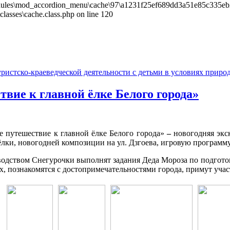
les\mod_accordion_menu\cache\97\a1231f25ef689dd3a51e85c335eb26f9.
sses\cache.class.php on line 120
вие к главной ёлке Белого города»
путешествие к главной ёлке Белого города»
–
новогодняя экс
ёлки, новогодней композиции на ул. Дзгоева, игровую программу
одством Снегурочки выполнят задания Деда Мороза по подготов
х, познакомятся с достопримечательностями города, примут учас