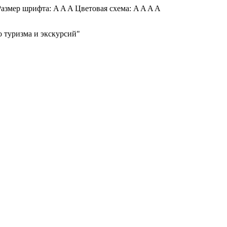
азмер шрифта:
A
A
A
Цветовая схема:
A
A
A
A
 туризма и экскурсий"