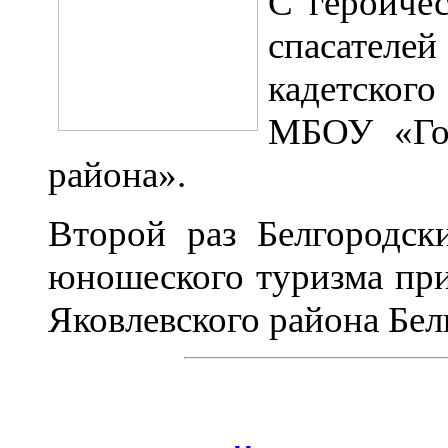
С героиче
спасателе
кадетског
МБОУ «Го
района».
Второй раз Белгородск
юношеского туризма при
Яковлевского района Бел