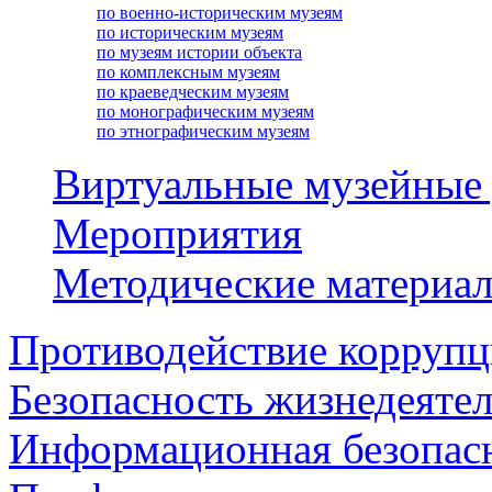
по военно-историческим музеям
по историческим музеям
по музеям истории объекта
по комплексным музеям
по краеведческим музеям
по монографическим музеям
по этнографическим музеям
Виртуальные музейные
Мероприятия
Методические материа
Противодействие корруп
Безопасность жизнедеяте
Информационная безопас