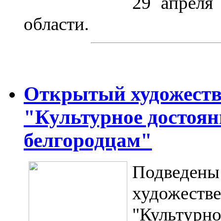
29 апреля
области.
Открытый художеств
"Культурное достоян
белгородцам"
Подвед
художест
"Культур