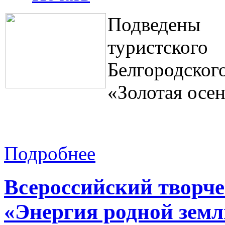
Подведен
туристског
Белгородског
«Золотая осен
Подробнее
Всероссийский творч
«Энергия родной земл